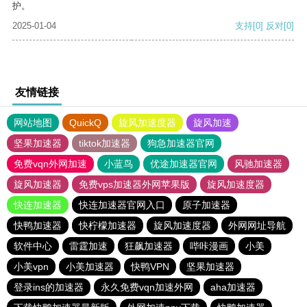
护。
2025-01-04
支持
[0]
反对
[0]
友情链接
网站地图
QuickQ
旋风加速度器
旋风加速
坚果加速器
tiktok加速器
狗急加速器官网
免费vqn外网加速
小蓝鸟
优途加速器官网
风驰加速器
旋风加速器
免费vps加速器外网苹果版
旋风加速度器
快连加速器
快连加速器官网入口
原子加速器
快鸭加速器
快柠檬加速器
旋风加速度器
外网网址导航
软件中心
雷霆加速
狂飙加速器
哔咔漫画
小美
小美vpn
小美加速器
快鸭VPN
坚果加速器
登录ins的加速器
永久免费vqn加速外网
aha加速器