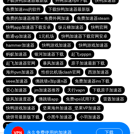
下载快鸭加速器最新版
外网加速npv下载
快鸭加速器
免费加速ins的软件
下载快鸭加速器最新版
免费的加速器推荐 – 免费外网加速
免费加速器steam
快鸭app加速器下载安卓
纵云梯加速器
快鸭官网
酷通vp加速器
1元机场
快鸭加速器下载官网安卓
hammer加速器
快鸭游戏加速器
快鸭游戏加速器
蚂蚁加速器
银河加速器下载
起飞vpppn
起飞加速器官网
暴风加速器
原子加速最新下载
海外pvn加速器
性价比机场clash官网
西游加速器
veee加速器
佛跳墙v加p速n器
免费加速器ins下载
安心加速器
jm加速器推荐
天行vapn
下载原子加速器
旋风加速度器
佛跳墙app
免费vps试用7天
雷轰加速器
快鸭游戏加速器
坚果海外加速器_坚果VP加速器
烧饼哥最新版下载
小黑牛加速器
小羽加速器
翻外墙软件免费
快鸭
风驰加速器官网下载
永久免费使用的加速器
下载