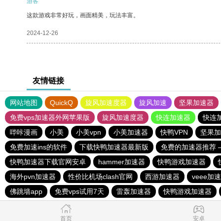
游客
这款游戏非常好玩，画面精美，玩法丰富。
2024-12-26
友情链接
网站地图
QuickQ
旋风加速度器
旋风加速
坚果加速器
免费vps加速器外网苹果版
旋风加速度器
快连加速器
快连
哔咔漫画
小美
小美vpn
小美加速器
快鸭VPN
坚果加
免费加速ins的软件
下载快鸭加速器最新版
免费的加速器推荐 
快鸭加速器下载官网安卓
hammer加速器
快鸭游戏加速器
海外pvn加速器
性价比机场clash官网
西游加速器
veee加
佛跳墙app
免费vps试用7天
雷轰加速器
快鸭游戏加速器
首页
安卓