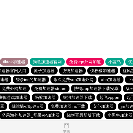
tiktok加速器
狗急加速器官网
免费vqn外网加速
小蓝鸟
优
加速器官网入口
原子加速器
快鸭加速器
快柠檬加速器
旋风
速器
登录ins的加速器
永久免费vqn加速外网
aha加速器
下
– 免费外网加速
免费加速器steam
快鸭app加速器下载安卓
纵
快鸭游戏加速器
蚂蚁加速器
银河加速器下载
起飞vpppn
起
速器
佛跳墙v加p速n器
免费加速器ins下载
安心加速器
jm加
坚果海外加速器_坚果VP加速器
烧饼哥最新版下载
小黑牛加速器
苹果