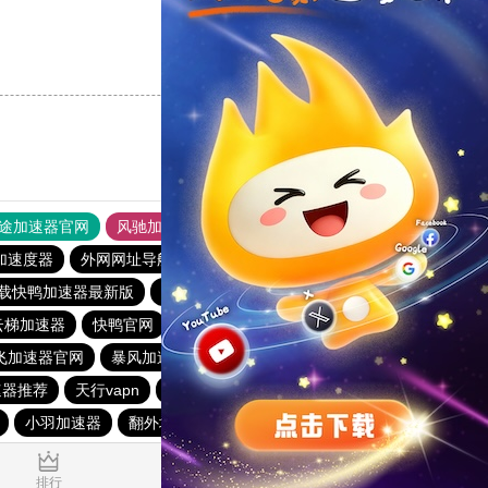
支持
[0]
反对
[0]
途加速器官网
风驰加速器
旋风加速器
加速度器
外网网址导航
软件中心
雷霆加速
狂飙加速器
载快鸭加速器最新版
外网加速npv下载
快鸭加速器
云梯加速器
快鸭官网
酷通vp加速器
1元机场
飞加速器官网
暴风加速器
原子加速最新下载
速器推荐
天行vapn
下载原子加速器
旋风加速度器
小羽加速器
翻外墙软件免费
快鸭
风驰加速器官网下载
0.016531s
排行
推荐